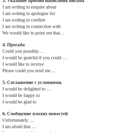
3. Указание причин написания письма
I am writing to enquire about
I am writing to apologise for
I am writing to confirm
I am writing in connection with
We would like to point out that…
4.
Просьба
Could you possibly…
I would be grateful if you could …
I would like to receive
Please could you send me…
5. Соглашение с условиями.
I would be delighted to …
I would be happy to
I would be glad to
6. Сообщение плохих новостей
Unfortunately …
I am afraid that …