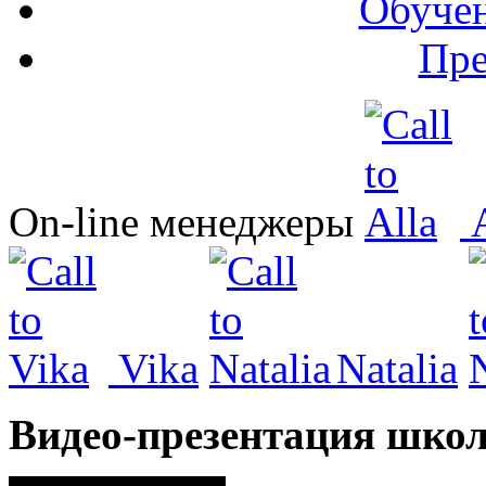
Обучен
Пре
On-line менеджеры
A
Vika
Natalia
Видео-презентация шко