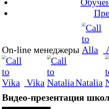
Обучен
Пре
On-line менеджеры
A
Vika
Natalia
Видео-презентация шко