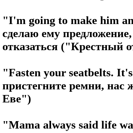
"I'm going to make him an 
сделаю ему предложение, 
отказаться ("Крестный о
"Fasten your seatbelts. It'
пристегните ремни, нас 
Еве")
"Mama always said life was