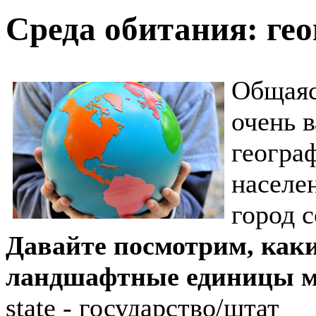
Среда обитания: ге
Общаяс
очень 
геогра
населе
город с
Давайте посмотрим, как
ландшафтные единицы мо
state - государство/штат