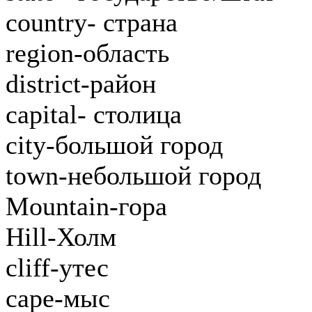
country- страна
region-область
district-район
capital- столица
city-большой город
town-небольшой город
Mountain-гора
Hill-Холм
cliff-утес
cape-мыс