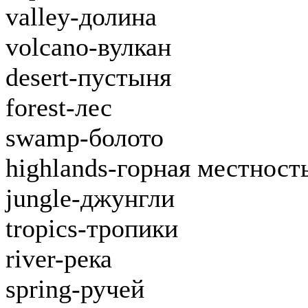
valley-долина
volcano-вулкан
desert-пустыня
forest-лес
swamp-болото
highlands-горная местност
jungle-джунгли
tropics-тропики
river-река
spring-ручей