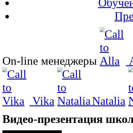
Обучен
Пре
On-line менеджеры
A
Vika
Natalia
Видео-презентация шко