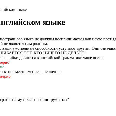
глийском языке
английском языке
остранного языка не должны восприниматься как нечто постыд
ый не является нам родным.
о ваши умственные способности уступают другим. Они означают,
Е ОШИБАЕТСЯ ТОТ, КТО НИЧЕГО НЕ ДЕЛАЕТ!
ие ошибки делаются в английской грамматике чаще всего:
еверно
рно.
ъектное местоимение, а не личное.
неверно
"игратьь на музыкальных инструментах"