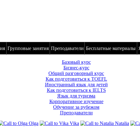
ия
Групповые занятия
Преподаватели
Бесплатные материалы
Базовый курс
Бизнес-курс
Общий разговорный курс
Как подготовиться к TOEFL
Иностранный язык для детей
Как подготовиться к IELTS
Язык для туризма
Корпоративное изучение
Обучение за рубежом
Преподаватели
Olga
Vika
Natalia