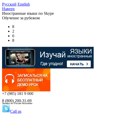
Русский
English
Наверх
Иностранные языки по Skype
Обучение за рубежом
8
2
6
8
+7 (985) 181 9 000
8 (800) 200-31-69
Звонки по России бесплатно
Call us