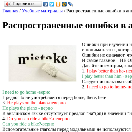
Поделиться…
Главная
/
Учебные материалы
/
Распространенные ошибки в ан
Распространенные ошибки в 
Ошибки при изучении ин
и понимать язык, котор
Ошибки не означают, чт
И самое главное - Н
Давайте посмотрим, как
1.
I play better than he- н
I play better than him - ве
Следует использовать об
2.
I need to go to home- 
I need to go home -верно
Предлог to не употребляется перед home, there, here
3.
He plays on the piano-неверно
He plays the piano - верно
В английском языке отсутствует предлог "на"(on) в значении 
4.
Do you can ride a bike?-неверно
Can you ride a bike?-верно
Вспомогательные глаголы перед модальными не используются