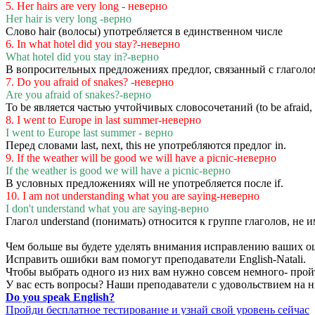
5. Her hairs are very long - неверно
Her hair is very long -верно
Слово hair (волосы) употребляется в единственном числе
6. In what hotel did you stay?-неверно
What hotel did you stay in?-верно
В вопросительных предложениях предлог, связанный с глаголом
7. Do you afraid of snakes? -неверно
Are you afraid of snakes?-верно
To be является частью учтойчивых словосочетаний (to be afraid, to
8. I went to Europe in last summer-неверно
I went to Europe last summer - верно
Перед словами last, next, this не употребляются предлог in.
9. If the weather will be good we will have a picnic-неверно
If the weather is good we will have a picnic-верно
В условных предложениях will не употребляется после if.
10. I am not understanding what you are saying-неверно
I don't understand what you are saying-верно
Глагол understand (понимать) относится к группе глаголов, не им
Чем больше вы будете уделять внимания исправлению ваших ош
Исправить ошибки вам помогут преподаватели English-Natali.
Чтобы выбрать одного из них вам нужно совсем немного- про
У вас есть вопросы? Наши преподаватели с удовольствием на н
Do you speak English?
Пройди бесплатное тестирование и узнай свой уровень сейчас