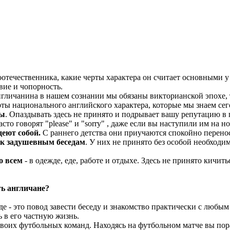
отечественника, какие черты характера он считает основными у а
вие и чопорность.
гличанина в нашем сознании мы обязаны викторианской эпохе, то
рты национального английского характера, которые мы знаем се
ны
. Опаздывать здесь не принято и подрывает вашу репутацию в 
сто говорят "please" и "sorry" , даже если вы наступили им на но
еют собой.
С раннего детства они приучаются спокойно перено
 к задушевным беседам
. У них не принято без особой необходим
о всем
- в одежде, еде, работе и отдыхе. Здесь не принято кич
ь англичане?
оде - это повод завести беседу и знакомство практически с любы
 в его частную жизнь.
воих футбольных команд. Находясь на футбольном матче вы пор