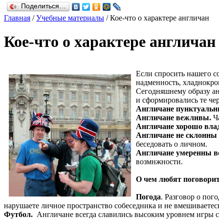
Поделиться…
Главная
/
Учебные материалы
/
Кое-что о характере англичан
Кое-что о характере англичан
Если спросить нашего со
надменность, хладнокро
Сегодняшнему образу ан
и сформировались те че
Англичане пунктуаль
Англичане вежливы.
Ча
Англичане хорошо влад
Англичане не склонны
беседовать о личном.
Англичане умеренны в
возмнжности.
О чем любят поговорит
Погода
. Разговор о пог
нарушаете личное пространство собеседника и не вмешиваетесь
Футбол.
Англичане всегда славились высоким уровнем игры с