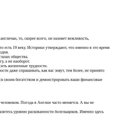
нгличан, то, скорее всего, он назовет вежливость,
 есть 19 веку. Историки утверждают, что именно в это время
годня.
глазах общества.
гу, а не наоборот.
сить жизненные трудности.
ости даже спрашивать, как вас зовут, тем более, не принято
иться своим богатством и демонстрировать ваши финансовые
м человеком. Погода в Англии часто меняется. А вы не
азитесь уровню раскованности болельщиков. Именно здесь