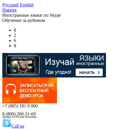
Русский
English
Наверх
Иностранные языки по Skype
Обучение за рубежом
8
2
6
8
+7 (985) 181 9 000
8 (800) 200-31-69
Звонки по России бесплатно
Call us