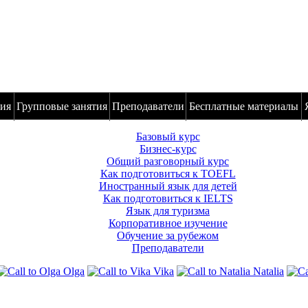
ия
Групповые занятия
Преподаватели
Бесплатные материалы
Базовый курс
Бизнес-курс
Общий разговорный курс
Как подготовиться к TOEFL
Иностранный язык для детей
Как подготовиться к IELTS
Язык для туризма
Корпоративное изучение
Обучение за рубежом
Преподаватели
Olga
Vika
Natalia